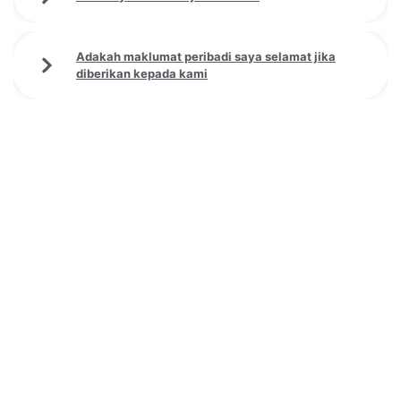
Adakah maklumat peribadi saya selamat jika
diberikan kepada kami
Pinjaman Peribadi Untuk Kakitangan
Kerajaan
Dapatkan pakej pinjaman yang
diperibadikan untuk anda.